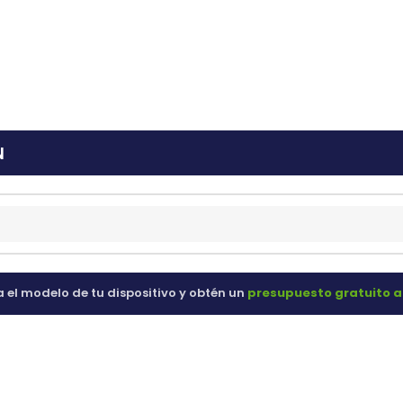
ras
60 98 60
N
a el modelo de tu dispositivo y obtén un
presupuesto gratuito a