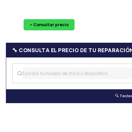
🔧 Pantallas
🔋 Baterías
💧 Daño por agua
📷 Cáma
• Consultar precio
WhatsApp
624 
🔧 CONSULTA EL PRECIO DE TU REPARACIÓ
🔍 Tecle