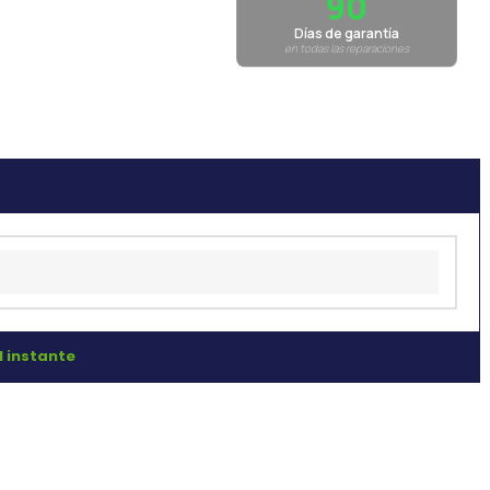
90
Días de garantía
en todas las reparaciones
l instante