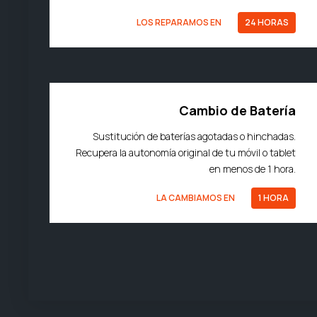
LOS REPARAMOS EN
24 HORAS
Cambio de Batería
Sustitución de baterías agotadas o hinchadas.
Recupera la autonomía original de tu móvil o tablet
en menos de 1 hora.
LA CAMBIAMOS EN
1 HORA