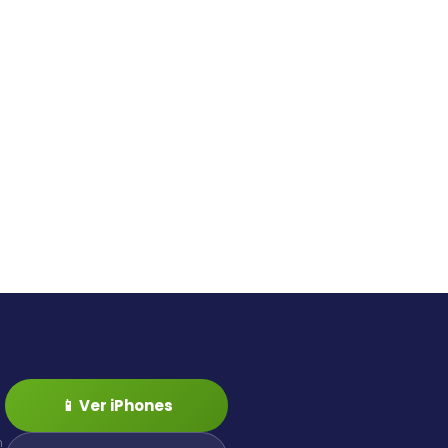
📱 Ver iPhones
n