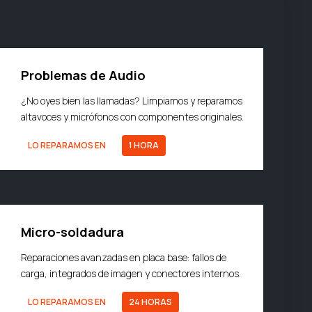
Problemas de Audio
¿No oyes bien las llamadas? Limpiamos y reparamos
altavoces y micrófonos con componentes originales.
LO REPARAMOS EN
1 HORA
Micro-soldadura
Reparaciones avanzadas en placa base: fallos de
carga, integrados de imagen y conectores internos.
LO REPARAMOS EN
24 HORAS