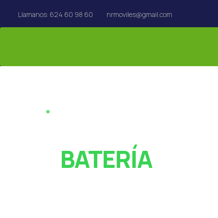
Llamanos: 624 60 98 60
nrmoviles@gmail.com
REPARACIÓN EN EL ACTO · REUS
¿PANTALLA ROT
O
BATERÍA
AGOTADA?
Especialistas en reparación de móviles, tablets,
MacBook y Apple Watch en Reus. Rápido y con garan