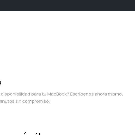
p
a disponibilidad para tu MacBook? Escríbenos ahora mismo.
inutos sin compromiso.