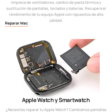
limpieza de ventiladores, cambio de pasta térmica y
sustitución de pantallas, teclados y baterías. Recupera el
rendimiento de tu equipo Apple con repuestos de alta
calidad.
Reparar Mac
Apple Watch y Smartwatch
¿Necesitas reparar tu Apple Watch? Cambiamos pantallas