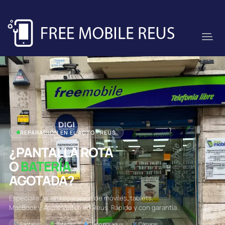
REPARACIÓN EN EL ACTO · REUS
¿PANTALLA ROTA
O
BATERÍA
AGOTADA?
Especialistas en reparación de móviles, tablets,
MacBook y Apple Watch en Reus. Rápido y con garantía.
Pantallas
Baterías
Daño por agua
Cámaras