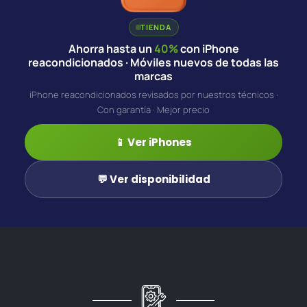
TIENDA
Ahorra hasta un
40%
con iPhone
reacondicionados · Móviles nuevos de todas las
marcas
iPhone reacondicionados revisados por nuestros técnicos ·
Con garantía · Mejor precio
📱 Ver iPhones
💬 Ver disponibilidad