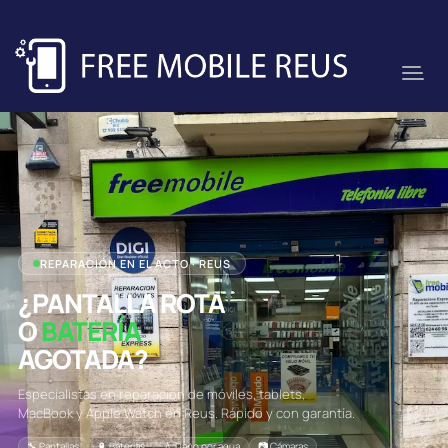
REPARACIÓN EN EL ACTO · REUS
¿PANTALLA ROTA
O
BATERÍA
AGOTADA?
Especialistas en reparación de móviles, tablets,
MacBook y Apple Watch en Reus. Rápido y con garantía.
🔧 Pantallas
🔋 Baterías
💧 Daño por agua
📷 Cámaras