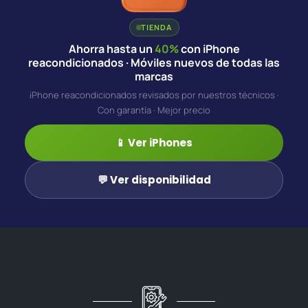
TIENDA
Ahorra hasta un
40%
con iPhone
reacondicionados · Móviles nuevos de todas las
marcas
iPhone reacondicionados revisados por nuestros técnicos ·
Con garantía · Mejor precio
📱 Ver iPhones
💬 Ver disponibilidad