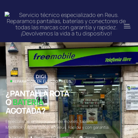
REPARACIÓN EN EL ACTO · REUS
¿PANTALLA ROTA
O
BATERÍA
AGOTADA?
Especialistas en reparación de móviles, tablets,
MacBook y Apple Watch en Reus. Rápido y con garantía.
🔧 Pantallas
🔋 Baterías
💧 Daño por agua
📷 Cámaras