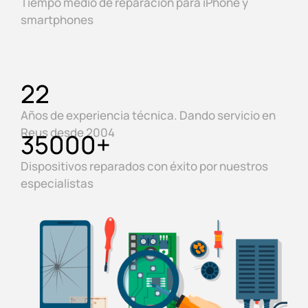
Tiempo medio de reparación para iPhone y
smartphones
22
Años de experiencia técnica. Dando servicio en
Reus desde 2004
35000
+
Dispositivos reparados con éxito por nuestros
especialistas