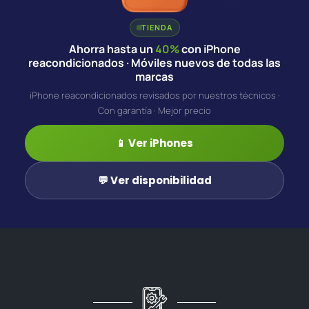
TIENDA
Ahorra hasta un
40%
con iPhone
reacondicionados · Móviles nuevos de todas las
marcas
iPhone reacondicionados revisados por nuestros técnicos ·
Con garantía · Mejor precio
📱 Ver iPhones
💬 Ver disponibilidad