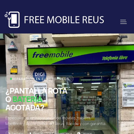
REPARACIÓN EN EL ACTO · REUS
¿PANTALLA ROTA
O
BATERÍA
AGOTADA?
Especialistas en reparación de móviles, tablets,
MacBook y Apple Watch en Reus. Rápido y con garantía.
🔧 Pantallas
🔋 Baterías
💧 Daño por agua
📷 Cámaras