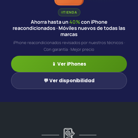
TIENDA
Ahorra hasta un
40%
con iPhone
reacondicionados · Móviles nuevos de todas las
marcas
iPhone reacondicionados revisados por nuestros técnicos ·
Con garantía · Mejor precio
📱 Ver iPhones
💬 Ver disponibilidad