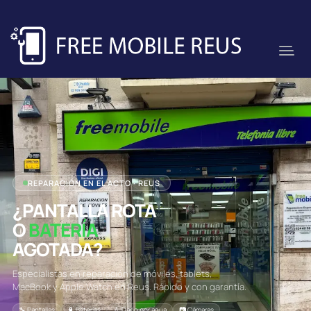
REPARACIÓN EN EL ACTO · REUS
¿PANTALLA ROTA
O
BATERÍA
AGOTADA?
Especialistas en reparación de móviles, tablets,
MacBook y Apple Watch en Reus. Rápido y con garantía.
🔧 Pantallas
🔋 Baterías
💧 Daño por agua
📷 Cámaras