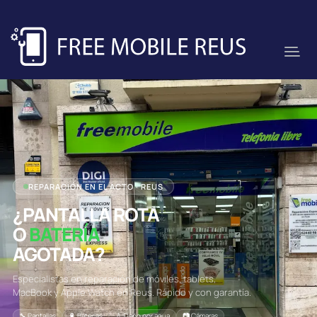
REPARACIÓN EN EL ACTO · REUS
¿PANTALLA ROTA
O
BATERÍA
AGOTADA?
Especialistas en reparación de móviles, tablets,
MacBook y Apple Watch en Reus. Rápido y con garantía.
🔧 Pantallas
🔋 Baterías
💧 Daño por agua
📷 Cámaras