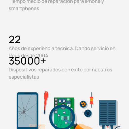
Tiempo medio de reparación para iPhone y
smartphones
22
Años de experiencia técnica. Dando servicio en
Reus desde 2004
35000
+
Dispositivos reparados con éxito por nuestros
especialistas