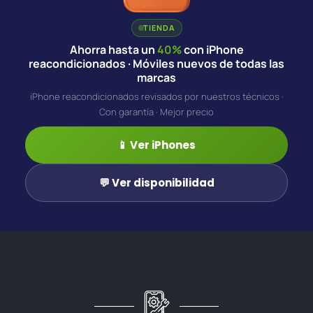
TIENDA
Ahorra hasta un
40%
con iPhone
reacondicionados · Móviles nuevos de todas las
marcas
iPhone reacondicionados revisados por nuestros técnicos ·
Con garantía · Mejor precio
📱 Ver iPhones
💬 Ver disponibilidad