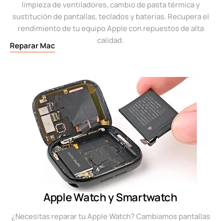
limpieza de ventiladores, cambio de pasta térmica y
sustitución de pantallas, teclados y baterías. Recupera el
rendimiento de tu equipo Apple con repuestos de alta
calidad.
Reparar Mac
Apple Watch y Smartwatch
¿Necesitas reparar tu Apple Watch? Cambiamos pantallas