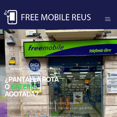
REPARACIÓN EN EL ACTO · REUS
¿PANTALLA ROTA
O
BATERÍA
AGOTADA?
Especialistas en reparación de móviles, tablets,
MacBook y Apple Watch en Reus. Rápido y con garantía.
Pantallas
Baterías
Daño por agua
Cámaras