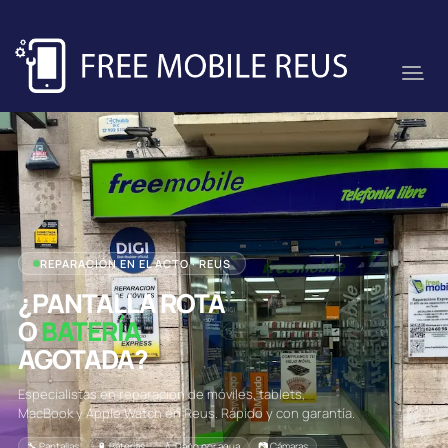
REPARACIÓN EN EL ACTO · REUS
¿PANTALLA ROTA
O
BATERÍA
AGOTADA?
Especialistas en reparación de móviles, tablets,
MacBook y Apple Watch en Reus. Rápido y con garantía.
🔧 Pantallas
🔋 Baterías
💧 Daño por agua
📷 Cámaras