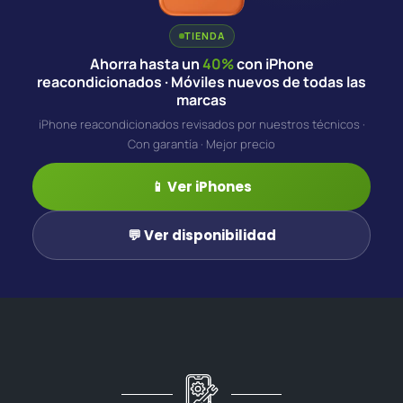
TIENDA
Ahorra hasta un
40%
con iPhone
reacondicionados · Móviles nuevos de todas las
marcas
iPhone reacondicionados revisados por nuestros técnicos ·
Con garantía · Mejor precio
📱 Ver iPhones
💬 Ver disponibilidad